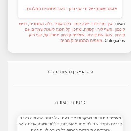
פוסט משותף על ידי ‏‎שף בוק - בלוג מתכונים המלצות‎‏ (@‏‎chef_book‎‏)
תגיות:
איך מכינים דניש קינמון
,
בלוג אוכל
,
בלוג מתכונים
,
דניש
קינמון
,
השף לירוי קפוזה
,
מתכון קל הכנה לעוגת שמרים עם
קינמון
,
עוגה עם קינמון
,
שמרים קינמון מתכון קל
,
שף בוק
Categories:
מאפים
מתכונים
קינוחים
היה הראשון להשאיר תגובה
כתיבת תגובה
הערה:
התגובות משקפות את דעתו של כותב התגובה בלבד.
חברים מתבקשים להימנע מהעלבות, קללות ושפה אלימה. אנו
שומרים את הזכות למחוק כל תגובה לא הולמת.