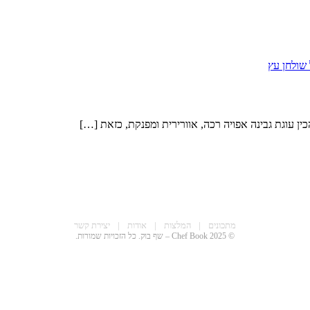
ן עוגת גבינה אפויה רכה, אוורירית ומפנקת, כזאת […]
מתכונים
|
המלצות
|
אודות
|
יצירת קשר
© 2025 Chef Book – שף בוק. כל הזכויות שמורות.