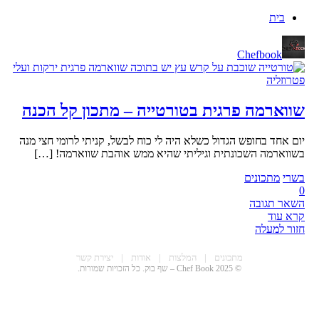
בית
Chefbook
שווארמה פרגית בטורטייה – מתכון קל הכנה
יום אחד בחופש הגדול כשלא היה לי כוח לבשל, קניתי לרומי חצי מנה
בשווארמה השכונתית וגיליתי שהיא ממש אוהבת שווארמה! […]
בשרי
מתכונים
0
השאר תגובה
קרא עוד
חזור למעלה
CHEF BOO
מתכונים
|
המלצות
|
אודות
|
יצירת קשר
© 2025 Chef Book – שף בוק. כל הזכויות שמורות.