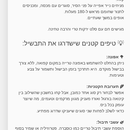
מניחים נייר אפייה על פני הסיר, סוגרים עם מכסה, ומכניסים
לתנור שחומם מראש ל-180 מעלות.
אופים במשך שעתיים.
מגישים חם עם סלט ירקות טרי והרבה טחינה.
💡 טיפים קטנים שישדרגו את התבשיל:
🥦 אפונה:
ניתן בהחלט להשתמש באפונה טרייה במקום קפואה, ללא צורך
בבישול מוקדם. היא תתרכך בזמן הבישול ותשמור על צבע
וטעימות.
🌾 תערובת הקטניות:
אפשר לבחור רק סוג אחד כמובן, אבל קחו בחשבון שהשילוב בין
קינואה בורגול ואורז מעניק מגוון מרקמים וטעמים, מה שיוצר
עומק בכל ביס.
כדאי לשלב לפחות שני סוגים שיעניקו שדרוג מפתיע.
🌿 עשבי תיבול:
הוספת עשבי תיבול טריים כמו כוסברה, פטרוזיליה או שמיר בסוף