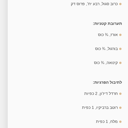
כרוב סגול, רבע יח', פרוס דק
תערובת קטניות:
אורז, ¾ כוס
בורגול, ¾ כוס
קינואה, ¾ כוס
לתיבול הפרגיות:
חרדל דיז'ון, 2 כפיות
רוטב ברביקיו, 1 כפית
מלח, 1 כפית