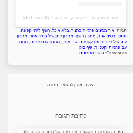
פוסט משותף על ידי ‏‎שף בוק - בלוג אוכל‎‏ (@‏‎chef_book‎‏)
תגיות:
איך מכינים פרגיות בתנור
,
בלוג אוכל
,
השף לירוי קפוזה
,
מתכון בסיר אחד
,
מתכון השף
,
מתכון לתבשיל בסיר אחד
,
מתכון
לתבשיל פרגיות עם קטניות בסיר אחד
,
מתכון עם פרגיות
,
מתכון
עם פרגיות וקטניות
,
שף בוק
Categories:
בשרי
מתכונים
היה הראשון להשאיר תגובה
כתיבת תגובה
הערה:
התגובות משקפות את דעתו של כותב התגובה בלבד.