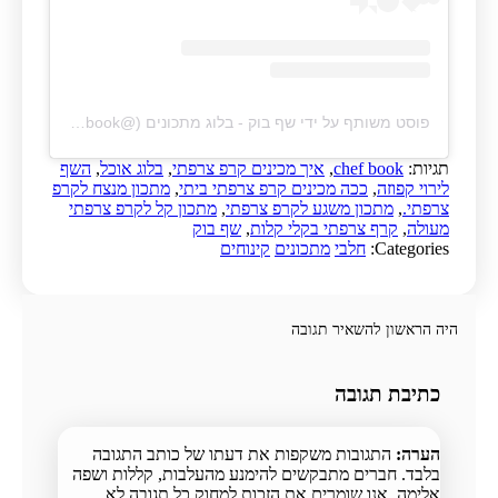
פוסט משותף על ידי ‏‎שף בוק - בלוג מתכונים‎‏ (@‏‎chef_book‎‏)
תגיות:
chef book
,
איך מכינים קרפ צרפתי
,
בלוג אוכל
,
השף
לירוי קפוזה
,
ככה מכינים קרפ צרפתי ביתי
,
מתכון מנצח לקרפ
צרפתי.
,
מתכון משגע לקרפ צרפתי
,
מתכון קל לקרפ צרפתי
מעולה
,
קרף צרפתי בקלי קלות
,
שף בוק
Categories:
חלבי
מתכונים
קינוחים
היה הראשון להשאיר תגובה
כתיבת תגובה
הערה:
התגובות משקפות את דעתו של כותב התגובה
בלבד. חברים מתבקשים להימנע מהעלבות, קללות ושפה
אלימה. אנו שומרים את הזכות למחוק כל תגובה לא