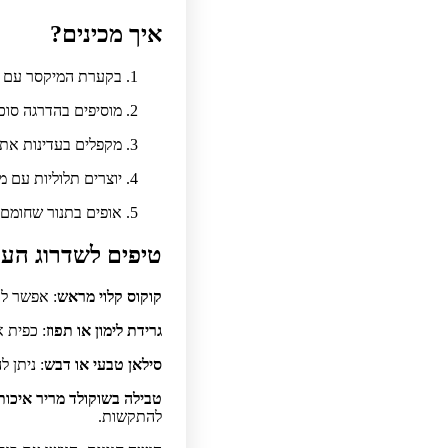
איך מכינים?
בקערת המיקסר עם מט
מוסיפים בהדרגה סוכר
מקפלים בעדינות את
יוצרים תלוליות עם מר
אופים בתנור שחומם מראש ל־170 מעלות, למשך 15-17 דקות, ע
טיפים לשדרוג העוג
קוקוס קלוי מראש
: אפשר לק
גרידת לימון או תפוז
: כפית 
סילאן טבעי או דבש
: ניתן 
טבילה בשוקולד מריר איכות
להתקשות.