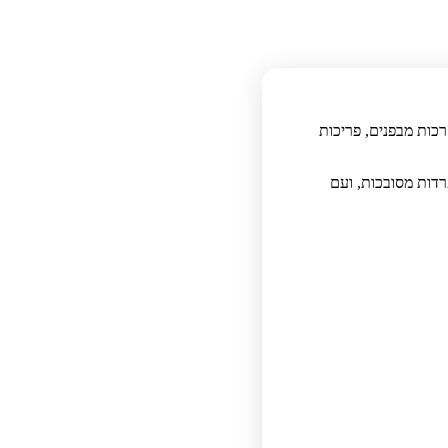
כות מבפנים, פריכות
ה – 4 מרכיבים, בלי קמח, בלי הפרדות מסובכות, ועם