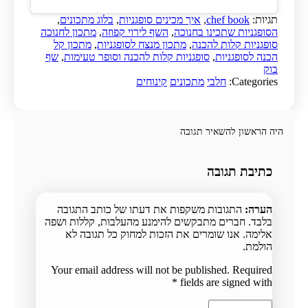
תגיות:
chef book
,
איך מכינים סופגניות
,
בלוג מתכונים
,
הסופגניות שתכינו בחנוכה
,
השף לירוי קפוזה
,
מתכון לחנוכה
סופגניות קלות להכנה
,
מתכון מנצח לסופגניות
,
מתכון קל
הכנה לסופגניות
,
סופגניות קלות להכנה וסופר טעימות
,
שף
בוק
Categories:
חלבי
מתכונים
קינוחים
היה הראשון להשאיר תגובה
כתיבת תגובה
הערה:
התגובות משקפות את דעתו של כותב התגובה
בלבד. חברים מתבקשים להימנע מהעלבות, קללות ושפה
אלימה. אנו שומרים את הזכות למחוק כל תגובה לא
הולמת.
Your email address will not be published. Required
*
fields are signed with