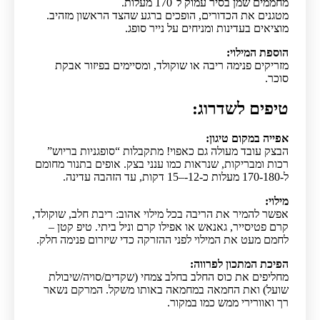
מחממים שמן בסיר עמוק ל־170 מעלות.
מטגנים את הכדורים, הופכים ברגע שהצד הראשון מזהיב.
מוציאים בעדינות ומניחים על נייר סופג.
הוספת המילוי:
מזריקים פנימה ריבה או שוקולד, ומסיימים בפיזור אבקת
סוכר.
טיפים לשדרוג:
אפייה במקום טיגון:
הבצק עובד מעולה גם כאפוי! מתקבלות “סופגניות בריוש”
רכות ומבריקות, שנראות כמו ענני בצק. אופים בתנור מחומם
ל-170-180 מעלות כ-12-–15 דקות, עד הזהבה עדינה.
מילוי:
אפשר להמיר את הריבה בכל מילוי אהוב: ריבת חלב, שוקולד,
קרם פטיסייר, גאנאש או אפילו קרם וניל ביתי. טיפ קטן –
לחמם מעט את המילוי לפני ההזרקה כדי שיזרום פנימה חלק.
הפיכת המתכון לפרווה:
מחליפים את כוס החלב בחלב צמחי (שקדים/סויה/שיבולת
שועל) ואת החמאה במחמאה באותו משקל. המרקם נשאר
רך ואוורירי ממש כמו במקור.