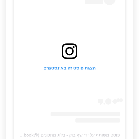
הצגת פוסט זה באינסטגרם
פוסט משותף על ידי ‏‎שף בוק - בלוג מתכונים‎‏ (@‏‎chef_book‎‏)