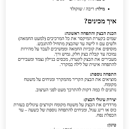
מילוי:
ריבה / שוקולד
איך מכינים?
הכנת הבצק והתפחה ראשונה:
שמים בקערת המיקסר את כל המרכיבים (למעט החמאה)
ולשים עם וו לישה עד שהבצק מתחיל להתגבש.
מוסיפים את קוביות החמאה וממשיכים לעבד על מהירות
נמוכה עד קבלת בצק חלק, גמיש ורך.
מעבירים את הבצק לקערה, מכסים בניילון נצמד ומעבירים
להתפחה איטית של לילה במקרר.
התפחה נוספת:
מוציאים את הבצק הקריר מהמקרר ומניחים על משטח
מקומח.
נותנים לו כמה דקות להתרכך מעט לפני העיצוב.
יצירת עיגולי הבצק:
מרדדים את הבצק על משטח מקומח וקורצים עיגולים בעזרת
כוס או רינג עגול, ומניחים להתפחה נוספת של כשעה – עד
הכפלת נפח.
טיגון: