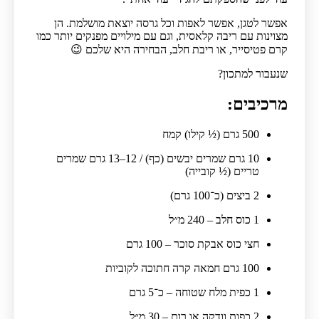
אפשר לטגן, אפשר לאפות וכל גרסה יוצאת מושלמת. הן
מצוינות עם ריבה קלאסית, וגם עם מילויים מפנקים יותר כמו
קרם פטיסייר, או ריבת חלב, הבחירה היא שלכם 😉
שנעבור למתכון?
מרכיבים:
500 גרם (½ קילו) קמח
10 גרם שמרים יבשים (כף) / 12–13 גרם שמרים
טריים (½ קובייה)
2 ביצים (כ־100 גרם)
1 כוס חלב – 240 מ״ל
חצי כוס אבקת סוכר – 100 גרם
100 גרם חמאה קרה חתוכה לקוביות
1 כפית מלח שטוחה – כ־5 גרם
2 כפות וודקה או רום – 30 מ״ל