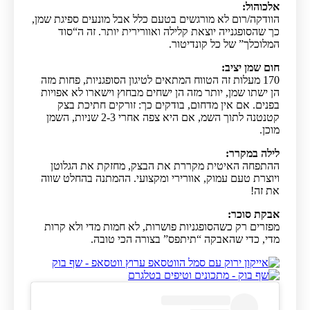
אלכוהול:
הוודקה/רום לא מורגשים בטעם כלל אבל מונעים ספיגת שמן,
כך שהסופגנייה יוצאת קלילה ואוורירית יותר. זה ה“סוד
המלוכלך” של כל קונדיטור.
חום שמן יציב:
170 מעלות זה הטווח המתאים לטיגון הסופגניות, פחות מזה
הן ישתו שמן, יותר מזה הן ישחים מבחוץ וישארו לא אפויות
בפנים. אם אין מדחום, בודקים כך: זורקים חתיכת בצק
קטנטנה לתוך השמ, אם היא צפה אחרי 2-3 שניות, השמן
מוכן.
לילה במקרר:
ההתפחה האיטית מקררת את הבצק, מחזקת את הגלוטן
ויוצרת טעם עמוק, אוורירי ומקצועי. ההמתנה בהחלט שווה
את זה!
אבקת סוכר:
מפזרים רק כשהסופגניות פושרות, לא חמות מדי ולא קרות
מדי, כדי שהאבקה “תיתפס” בצורה הכי טובה.