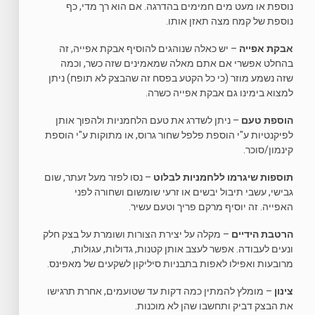
נוספת או מעט מים חמימים בהדרגה. אם הוא רך מדי, כף
נוספת של קמח מצה תאזן אותו.
אבקת אפייה
– יש כאלה שנוהגים להוסיף אבקת אפייה, זה
בהחלט אפשרי אם אתם מאלה שמאמינים שזה כשר, וכמה
שזה נשמע מוזר (כי כל הקטע בפסח זה שהבצק לא תופח) ניתן
למצוא בימינו גם אבקת אפייה כשרה.
הוספת טעם
– ניתן לשדרג את טעם הלחמניות ולהפוך אותן
לפיקנטיות ע"י הוספת פלפל שחור גרוס, או מתוקות ע"י הוספת
קינמון/סוכר.
תוספות שיגרמו ללחמניות לבלוט
– נסו לפזר מעל זעתר, שום
גבישי, עשבי תיבול יבשים או זרעי שומשום ושחורה לפני
האפייה. זה יוסיף מרקם פריך וטעם עשיר.
הרטבת הידיים
– מקלה על יצירת הצורות ושומרת על בצק חלק
ונעים לעבודה. אפשר לעצב אותן קטנות, גדולות, עגולות,
מרובעות ואפילו לאפות בתבניות סיליקון לשקעים של מאפינס.
צינון
– מומלץ להמתין כמה דקות עד שטועמים, אחרת תרגישו
את הבצק דביק ותחשבו שהן לא מוכנות.