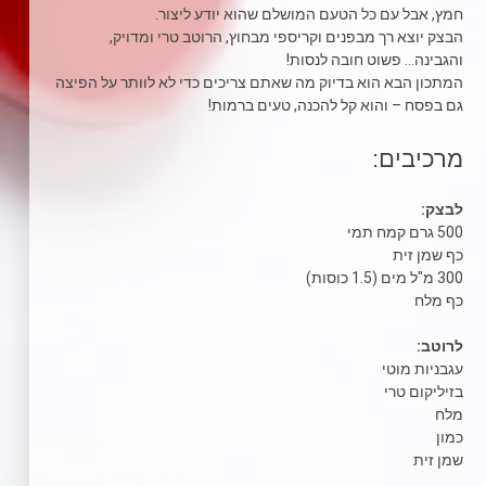
חמץ, אבל עם כל הטעם המושלם שהוא יודע ליצור.
הבצק יוצא רך מבפנים וקריספי מבחוץ, הרוטב טרי ומדויק,
והגבינה… פשוט חובה לנסות!
המתכון הבא הוא בדיוק מה שאתם צריכים כדי לא לוותר על הפיצה
גם בפסח – והוא קל להכנה, טעים ברמות!
מרכיבים:
לבצק:
500 גרם קמח תמי
כף שמן זית
300 מ"ל מים (1.5 כוסות)
כף מלח
לרוטב:
עגבניות מוטי
בזיליקום טרי
מלח
כמון
שמן זית