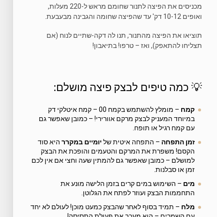
מכניסים את הפיצה לתנור שחומם מראש ל-220 מעלות,
ואופים 10-12 דק' עד שהפיצה שחומה והגבינה מבעבעת.
תוציאו את הפיצה מהתנור, תנו לה דקה-שתיים לנוח (אם
תצליחו להתאפק), ואז – טרפו! בתיאבון!
💡 כמה טיפים לבצק פיצה מושלם:
קמח
– מומלץ להשתמש בקמח 00 – קמח איטלקי דק
במיוחד המעניק לבצק מרקם אוורירי! – כמובן שאפשר גם
עם קמח רגיל או תופח.
זמן התפחה
– התפחה איטית של
יומיים במקרר
היא סוד
הקסם! משפרת את המרקם והטעמים והופכת את הבצק
למושלם – כמובן שאפשר גם להמתין שעה וחצי אם אין לכם
זמן או סבלנות.
מים
– השימוש במים קרים בזמן הלישה מונע את
התחממות הבצק ועוזר לפתח את הגלוטן.
מלח
– תמיד בסוף לאחר שהבצק כמעט מוכן! לעולם לא יחד
עם השמרים – הוא מעכב את פעולת התסיסה!