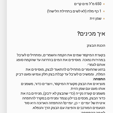
650 מ"ל מים קרים
1 כף מלח (לא לשים בתחילת הלישה!)
שמן זית
איך מכינים?
הכנת הבצק
:
בקערת המיקסר שמים את הקמח והשמרים, ומתחילים לערבל
במהירות נמוכה. מוסיפים את המים בהדרגה עד שהקמח סופג
אותם לגמרי.
ברגע שהחומרים מתחילים להתאגד לבצק, מוסיפים את
המלח,
וממשיכים לערבל עד קבלת בצק חלק וגמיש ומעט דביק
התפחה
:
מוציאים את הבצק מקערת המיקסר, ויוצרים כדור, משמנים
אותו מעט עם שמן הזית.
משמנים קערה נקייה (כדי שהבצק לא ידבק), מניחים בה את
כדור הבצק, מכסים בניילון נצמד ומניחים במקרר להתפחה
איטית של יומיים – כן, יומיים! ההתפחה הארוכה היא סוד
הטעמים המורכבים והפיצה עם הבצק הרך והנפלא.
לאחר ההתפחה
: