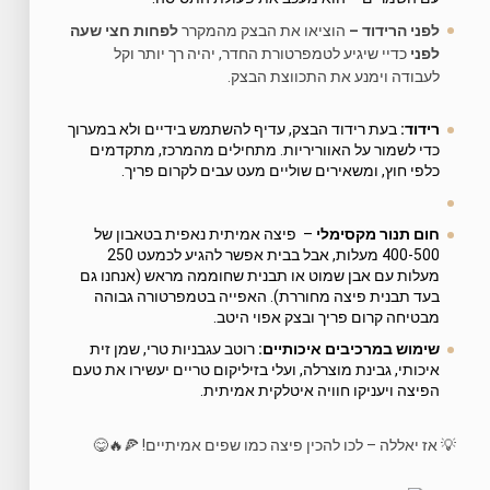
לפני הרידוד –
הוציאו את הבצק מהמקרר
לפחות חצי שעה
לפני
כדיי שיגיע לטמפרטורת החדר, יהיה רך יותר וקל
לעבודה וימנע את התכווצת הבצק.
רידוד
:
בעת רידוד הבצק, עדיף להשתמש בידיים ולא במערוך
כדי לשמור על האווריריות. מתחילים מהמרכז, מתקדמים
כלפי חוץ, ומשאירים שוליים מעט עבים לקרום פריך.
חום תנור מקסימלי
– פיצה אמיתית נאפית בטאבון של
400-500 מעלות, אבל בבית אפשר להגיע לכמעט 250
מעלות עם אבן שמוט או תבנית שחוממה מראש (אנחנו גם
בעד תבנית פיצה מחוררת). האפייה בטמפרטורה גבוהה
מבטיחה קרום פריך ובצק אפוי היטב.
שימוש במרכיבים איכותיים
:
רוטב עגבניות טרי, שמן זית
איכותי, גבינת מוצרלה, ועלי בזיליקום טריים יעשירו את טעם
הפיצה ויעניקו חוויה איטלקית אמיתית.
💡 אז יאללה – לכו להכין פיצה כמו שפים אמיתיים! 🍕🔥😋