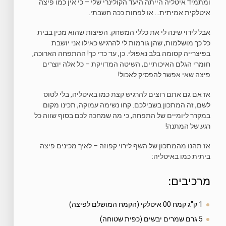
ומתמיד איטליה הייתה היעד הקולינרי שלי – כי אין כמו פיצה
איטלקית אמיתית… או לפחות ככה חשבתי.
אבל לירוי שינה לי את כללי המשחק. הפיצות שהוא מכין בבית
כל כך מושלמות, שהן גורמות לי להרגיש כאילו אני יושבת
בפיצרייה קסומה בלב נאפולי. כן, עד כדי כך! ההתפחה הארוכה,
חומרי הגלם האיכותיים, השיטה המדויקת – כל אלה יוצרים
פיצה שאי אפשר להפסיק לאכול!
אז אם גם אתם רוצים להרגיש קצת כמו באיטליה, בלי לטוס
לשם, זה המתכון בשבילכם. קחו נשימה עמוקה, תכינו מקום
במקרר ליומיים של התפחה, כי מה שמחכה לכם בסוף שווה כל
רגע של המתנה!
אז תהנו מהמתכון של השף לירוי קפוזה – לאיך מכינים פיצה
ביתית כמו באיטליה:
מרכיבים:
1 ק"ג קמח 00 איטלקי (הקמח המושלם לפיצה)
5 גרם שמרים יבשים (כפית שטוחה)