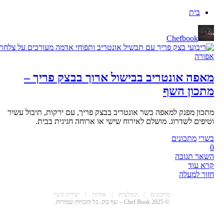
בית
Chefbook
מאפה אונטריב בבישול ארוך בבצק פריך –
מתכון השף
מתכון מפנק למאפה בשר אונטריב בבצק פריך, עם ירקות, תיבול עשיר
וטיפים לשדרוג. מושלם לאירוח שישי או ארוחה חגיגית בבית.
בשרי
מתכונים
0
השאר תגובה
קרא עוד
חזור למעלה
CHEF BOO
מתכונים
|
המלצות
|
אודות
|
יצירת קשר
© 2025 Chef Book – שף בוק. כל הזכויות שמורות.