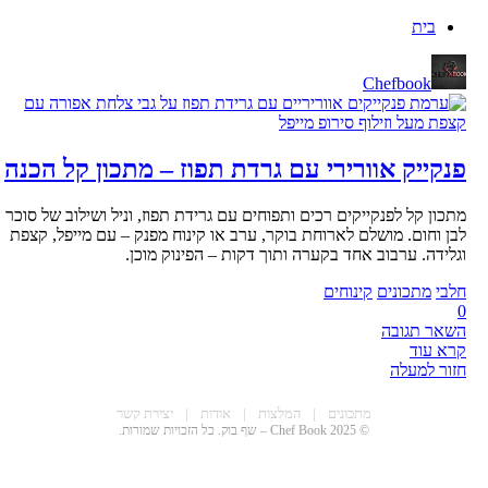
בית
Chefbook
פנקייק אוורירי עם גרדת תפוז – מתכון קל הכנה
מתכון קל לפנקייקים רכים ותפוחים עם גרידת תפוז, וניל ושילוב של סוכר
לבן וחום. מושלם לארוחת בוקר, ערב או קינוח מפנק – עם מייפל, קצפת
וגלידה. ערבוב אחד בקערה ותוך דקות – הפינוק מוכן.
חלבי
מתכונים
קינוחים
0
השאר תגובה
קרא עוד
חזור למעלה
CHEF BOO
מתכונים
|
המלצות
|
אודות
|
יצירת קשר
© 2025 Chef Book – שף בוק. כל הזכויות שמורות.