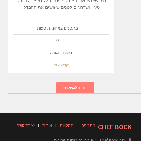
כמו שאמא שלי הייתה מכינה. כולל טיפים להכנה,
טיגון ושדרוגים קטנים שעושים את ההבדל.
מתכונים
צמחוני
תוספות
0
השאר תגובה
קרא עוד
חזור למעלה
מתכונים
|
המלצות
|
אודות
|
יצירת קשר
CHEF BOOK
© 2025 Chef Book – שף בוק. כל הזכויות שמורות.