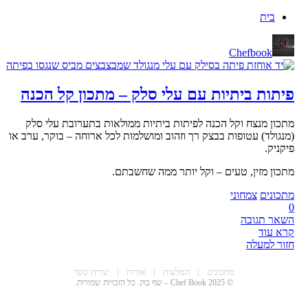
בית
Chefbook
פיתות ביתיות עם עלי סלק – מתכון קל הכנה
מתכון מנצח וקל הכנה לפיתות ביתיות ממולאות בתערובת עלי סלק
(מנגולד) עטופות בבצק רך וזהוב ומושלמות לכל ארוחה – בוקר, ערב או
פיקניק.
מתכון מזין, טעים – וקל יותר ממה שחשבתם.
מתכונים
צמחוני
0
השאר תגובה
קרא עוד
חזור למעלה
CHEF BOO
מתכונים
|
המלצות
|
אודות
|
יצירת קשר
© 2025 Chef Book – שף בוק. כל הזכויות שמורות.