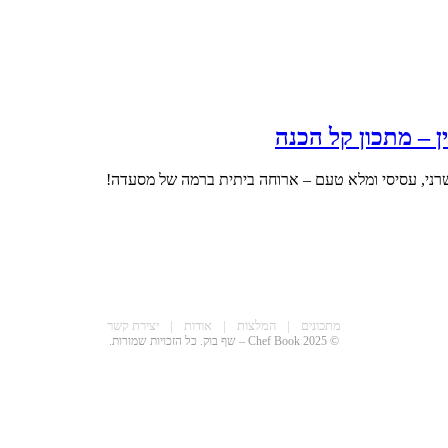
ן – מתכון קל הכנה
 בשרני, עסיסי ומלא טעם – ארוחה ביתית ברמה של מסעדה!
מתכונים
|
המלצות
|
אודות
|
יצירת קשר
© 2025 Chef Book – שף בוק. כל הזכויות שמורות.