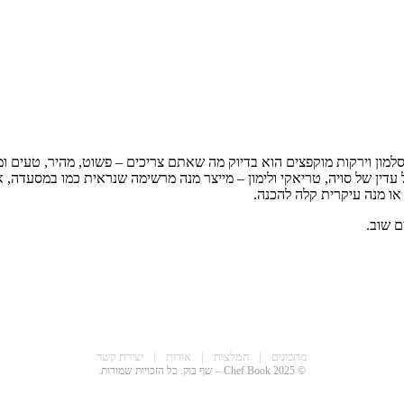
מון וירקות מוקפצים הוא בדיוק מה שאתם צריכים – פשוט, מהיר, טעים ומ
ל עדין של סויה, טריאקי ולימון – מייצר מנה מרשימה שנראית כמו במסעדה,
או מנה עיקרית קלה להכנה.
 שוב.
מתכונים
|
המלצות
|
אודות
|
יצירת קשר
© 2025 Chef Book – שף בוק. כל הזכויות שמורות.