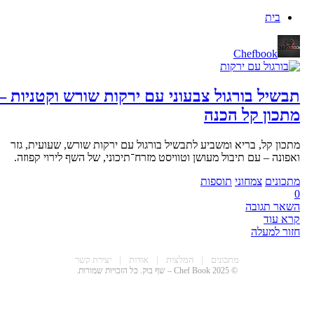
בית
Chefbook
תבשיל בורגול צבעוני עם ירקות שורש וקטניות –
מתכון קל הכנה
מתכון קל, בריא ומשביע לתבשיל בורגול עם ירקות שורש, שעועית, גזר
ואפונה – עם תיבול מעושן וטוויסט מזרח־תיכוני, של השף לירוי קפוזה.
מתכונים
צמחוני
תוספות
0
השאר תגובה
קרא עוד
חזור למעלה
CHEF BOO
מתכונים
|
המלצות
|
אודות
|
יצירת קשר
© 2025 Chef Book – שף בוק. כל הזכויות שמורות.