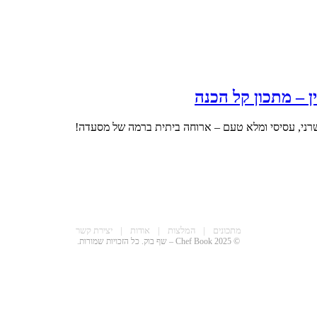
ן – מתכון קל הכנה
 בשרני, עסיסי ומלא טעם – ארוחה ביתית ברמה של מסעדה!
מתכונים
|
המלצות
|
אודות
|
יצירת קשר
© 2025 Chef Book – שף בוק. כל הזכויות שמורות.