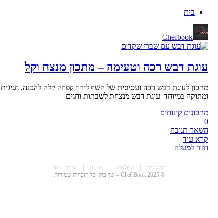
בית
Chefbook
עוגת דבש רכה וטעימה – מתכון מנצח וקל
מתכון לעוגת דבש רכה ועסיסית של השף לירוי קפוזה קלה להכנה, חגיגית
ומתוקה במיוחד. עוגת דבש מנצחת לשבתות וחגים
מתכונים
קינוחים
0
השאר תגובה
קרא עוד
חזור למעלה
CHEF BOO
מתכונים
|
המלצות
|
אודות
|
יצירת קשר
© 2025 Chef Book – שף בוק. כל הזכויות שמורות.