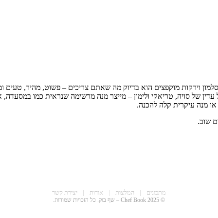
מון וירקות מוקפצים הוא בדיוק מה שאתם צריכים – פשוט, מהיר, טעים ומ
ל עדין של סויה, טריאקי ולימון – מייצר מנה מרשימה שנראית כמו במסעדה,
או מנה עיקרית קלה להכנה.
 שוב.
מתכונים
|
המלצות
|
אודות
|
יצירת קשר
© 2025 Chef Book – שף בוק. כל הזכויות שמורות.