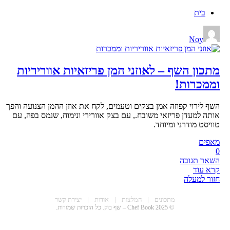
בית
Noy
מתכון השף – לאוזני המן פריזאיות אווריריות
וממכרות!
השף לירוי קפוזה אמן בצקים וטעמים, לקח את אוזן ההמן הצנועה והפך
אותה למעדן פריזאי משובח., עם בצק אוורירי ונימוח, שנמס בפה, עם
טוויסט מודרני ומיוחד.
מאפים
0
השאר תגובה
קרא עוד
חזור למעלה
CHEF BOO
מתכונים
|
המלצות
|
אודות
|
יצירת קשר
© 2025 Chef Book – שף בוק. כל הזכויות שמורות.