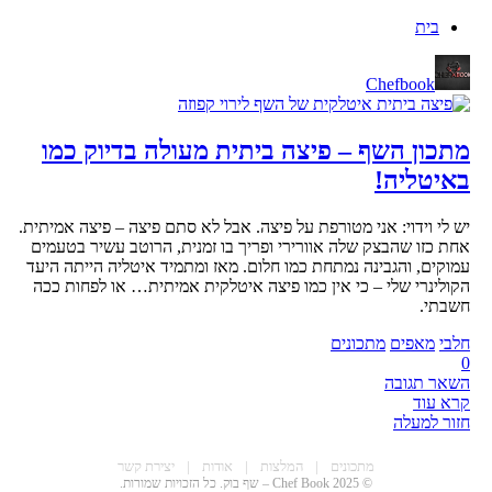
בית
Chefbook
מתכון השף – פיצה ביתית מעולה בדיוק כמו
באיטליה!
יש לי וידוי: אני מטורפת על פיצה. אבל לא סתם פיצה – פיצה אמיתית.
אחת כזו שהבצק שלה אוורירי ופריך בו זמנית, הרוטב עשיר בטעמים
עמוקים, והגבינה נמתחת כמו חלום. מאז ומתמיד איטליה הייתה היעד
הקולינרי שלי – כי אין כמו פיצה איטלקית אמיתית… או לפחות ככה
חשבתי.
חלבי
מאפים
מתכונים
0
השאר תגובה
קרא עוד
חזור למעלה
CHEF BOO
מתכונים
|
המלצות
|
אודות
|
יצירת קשר
© 2025 Chef Book – שף בוק. כל הזכויות שמורות.